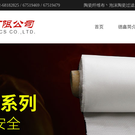
/ 67519469 / 67519479
陶瓷纤维布丶泡沫陶瓷过滤
首页
德鑫简