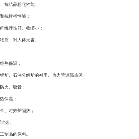
蚀、抗结晶粉化性能；
能和抗挫折性能；
下纤维弹性好、收缩小；
害物质，对人体无害。
的绝热保温；
力锅炉、石油分解炉的衬里、热力管道隔热保
、防火、吸音；
隔热保温；
合金、时效炉隔热；
温过滤；
加工制品的原料。