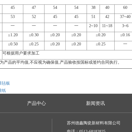
45
47
54
54
38
40
60
53
52
45
45
51
42
37~40
一
一
一
一
2~10
11~18
3~6
≤1.20
≤0.30
≤0.20
≤0.20
≤0.20
≤0.16
≤0.50
≤0.25
≤0.20
≤0.20
≤0.25
一
可根据用户要求加工
据为产品的平均值,不应视为确保值,产品验收按国标或签约合同执行。
维毡板
维纸
产品中心
新闻资讯
苏州德鑫陶瓷新材料有限公司
电话：0512-68182825