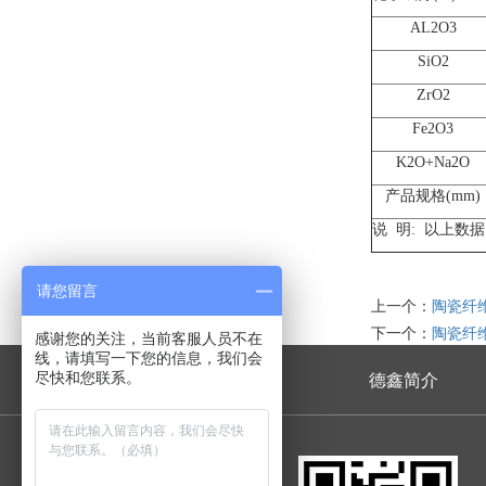
AL2O3
SiO2
ZrO2
Fe2O3
K2O+Na2O
产品规格(mm)
说 明: 以上数
请您留言
上一个：
陶瓷纤
下一个：
陶瓷纤
感谢您的关注，当前客服人员不在
线，请填写一下您的信息，我们会
尽快和您联系。
首页
德鑫简介