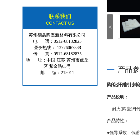
联系我们
CONTACT US
<
苏州德鑫陶瓷新材料有限公司
电 话：0512-68182825
昼夜热线： 13776067838
传 真：0512-68182835
地 址：中国 江苏 苏州市虎丘
区 紫金路65号
产品参
邮 编：215011
陶瓷纤维针刺
产品说明：
耐火(陶瓷)纤
产品特性：
●低导系数、低