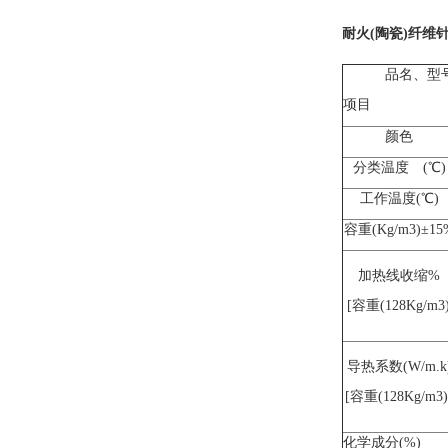
耐火(陶瓷)纤维
品名、型
项目
颜色
分类温度 (℃)
工作温度(℃)
容重(Kg/m3)±15
加热线收缩%
[容重(128Kg/m3)
导热系数(W/m.k
[容重(128Kg/m3)
化学成分(%)