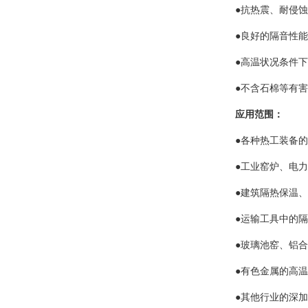
●抗热震、耐侵
●良好的隔音性
●高温状况条件
●不含石棉等有
应用范围：
●各种热工装备
●工业窑炉、电
●建筑隔热保温
●运输工具中的
●玻璃池窑、铝
●有色金属的高
●其他行业的深